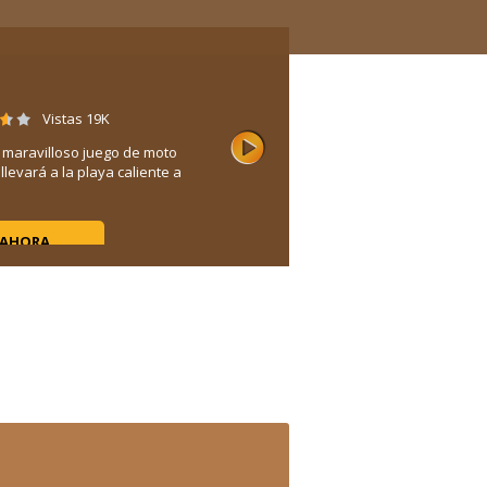
Vistas 19K
o maravilloso juego de moto
llevará a la playa caliente a
 AHORA