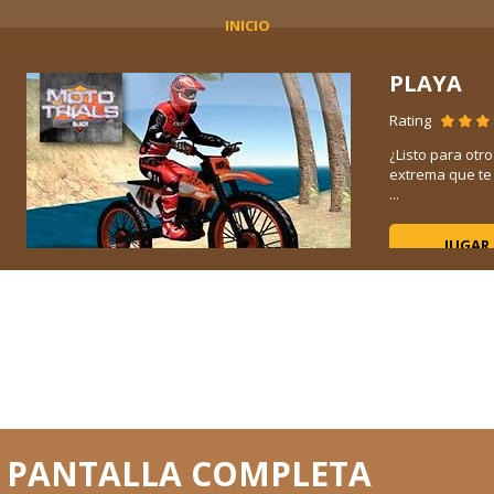
INICIO
PLAYA
Rating
ción
¿Listo para otr
 y
extrema que te 
...
JUGAR
 PANTALLA COMPLETA