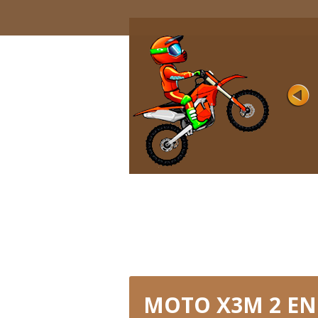
MOTOS DE TIERRA
Rating
Vistas 10K
Pon a prueba tus habilidades de conduc
y tu pensamiento lógico en este brillante
colorido ...
JUGAR AHORA
MOTO X3M 2 EN