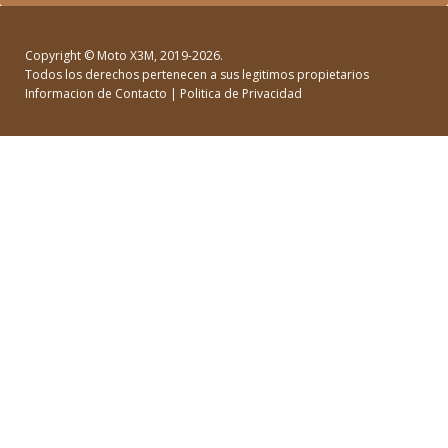
Copyright ©
Moto X3M
, 2019-2026.
Todos los derechos pertenecen a sus legitimos propietarios
Informacion de Contacto
|
Politica de Privacidad