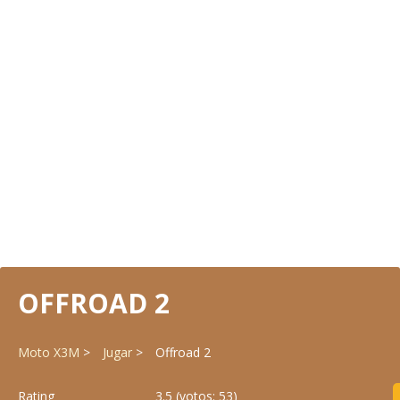
OFFROAD 2
Moto X3M
Jugar
Offroad 2
Rating
3.5
(votos:
53
)