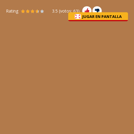
Rating
3.5
(votos:
63
)
JUGAR EN PANTALLA