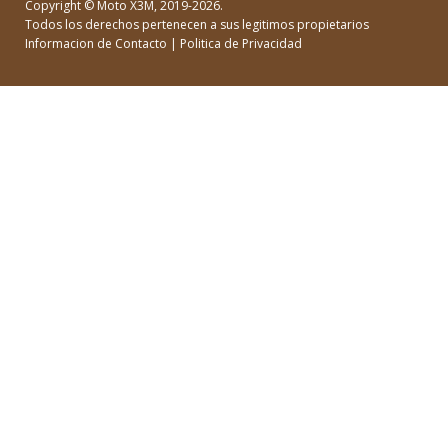
Copyright ©
Moto X3M
, 2019-2026.
Todos los derechos pertenecen a sus legitimos propietarios
Informacion de Contacto
|
Politica de Privacidad