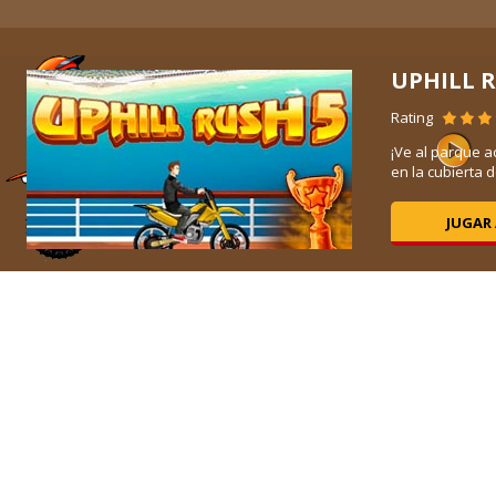
ND
UPHILL 
Rating
el
¡Ve al parque a
en la cubierta de
JUGAR