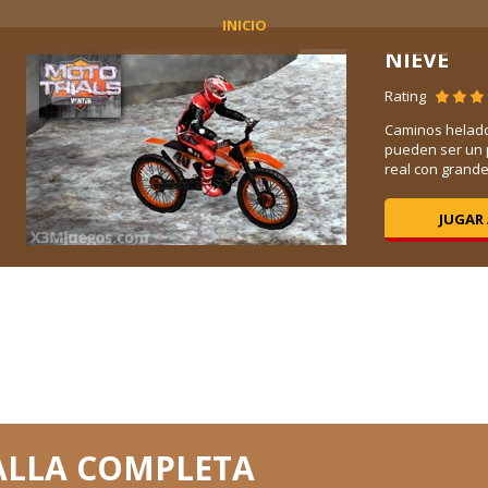
INICIO
NIEVE
Rating
tes
Caminos helad
or
pueden ser un 
real con grandes
JUGAR
ALLA COMPLETA