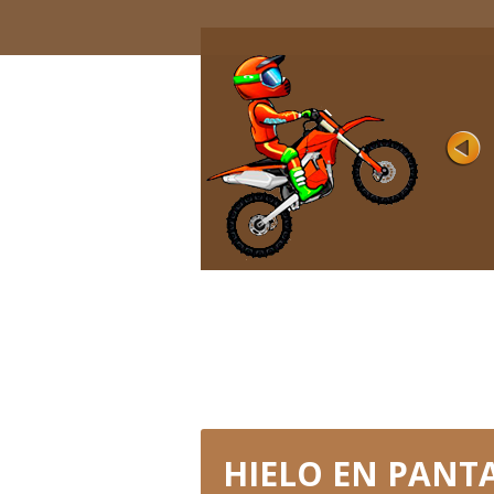
MOTO X3M 7
Rating
Vistas 30K
Una vez que comienzas este juego, sien
que montas una bicicleta súper rápida p
tu cuenta....
JUGAR AHORA
HIELO EN PANT