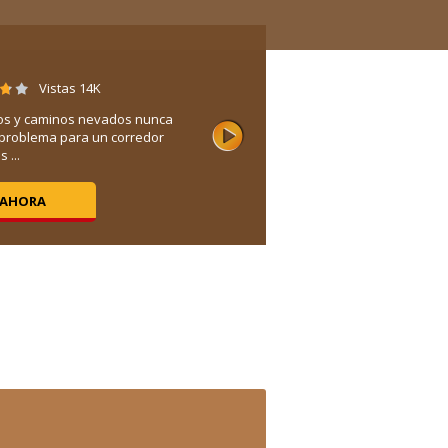
Vistas 14K
os y caminos nevados nunca
problema para un corredor
 ...
 AHORA