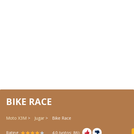
BIKE RACE
Moto X3M
Jugar
Bike Race
Rating
4.0
(votos:
86
)