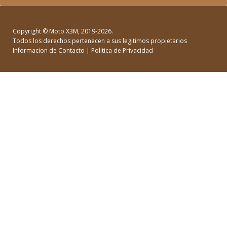
Copyright ©
Moto X3M
, 2019-2026.
Todos los derechos pertenecen a sus legitimos propietarios
Informacion de Contacto
|
Politica de Privacidad