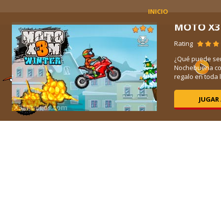
INICIO
MOTO X3
Rating
¿Qué puede ser
Nochebuena con 
regalo en toda la
JUGAR