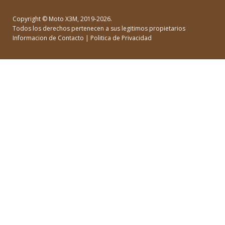
Copyright ©
Moto X3M
, 2019-2026.
Todos los derechos pertenecen a sus legitimos propietarios
Informacion de Contacto
|
Politica de Privacidad