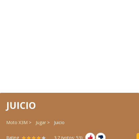
JUICIO
Moto X3M
Jugar
Juicio
Rating
3.7
(votos:
53
)