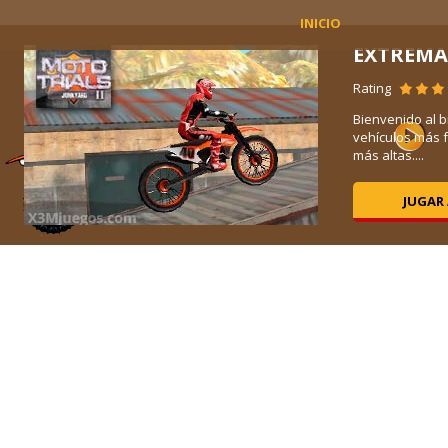
INICIO
ND
EXTREMA
Rating
el
Bienvenido al b
vehículos más f
más altas....
JUGAR