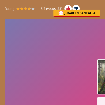
Rating
3.7
(votos:
53
)
JUGAR EN PANTALLA