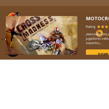
MOTOCRO
Rating
¡Atención! Este
ias
jugadores vali
expertos,...
JUGAR