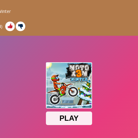
inter
4
)