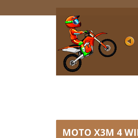
OFFROAD
Rating
Vistas 13K
¿Estás listo para probar una loca carrera
offroad para verdaderos maestros?
¡Prepárate ...
JUGAR AHORA
MOTO X3M 4 WI