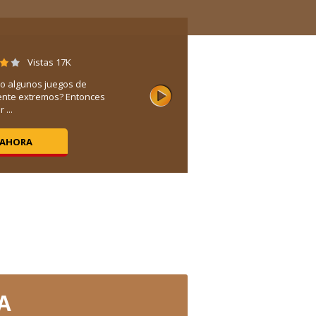
Vistas 17K
o algunos juegos de
ente extremos? Entonces
 ...
 AHORA
A