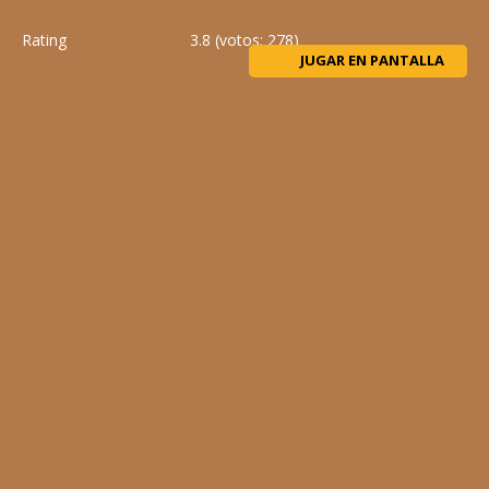
Rating
3.8
(votos:
278
)
JUGAR EN PANTALLA