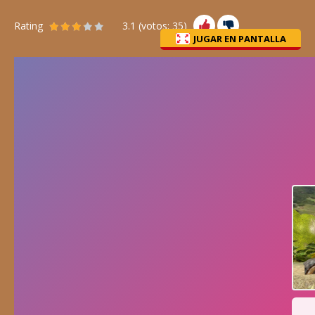
Rating
3.1
(votos:
35
)
JUGAR EN PANTALLA