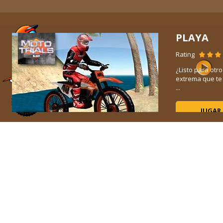
PLAYA
Rating
¿Listo para otr
as
extrema que te 
 ...
...
JUGAR