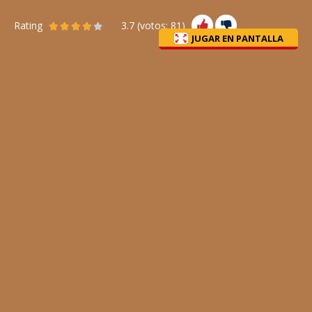
Rating
3.7
(votos:
81
)
JUGAR EN PANTALLA