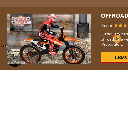
OFFROA
Rating
¿Estás listo pa
offroad para v
¡Prepárate ...
JUGAR